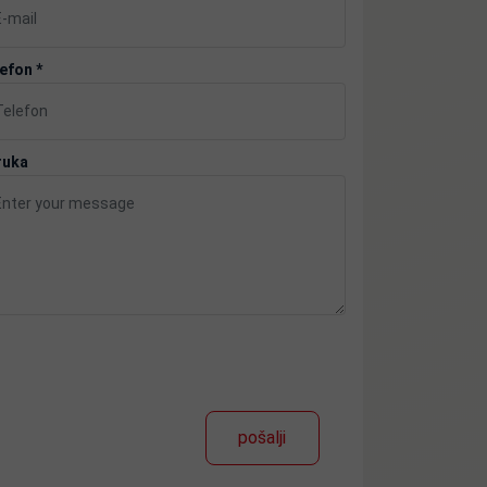
efon *
ruka
pošalji