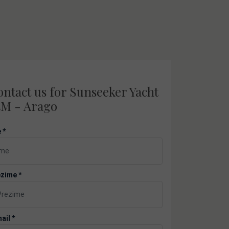
ontact us for Sunseeker Yacht
4M - Arago
 *
zime *
ail *