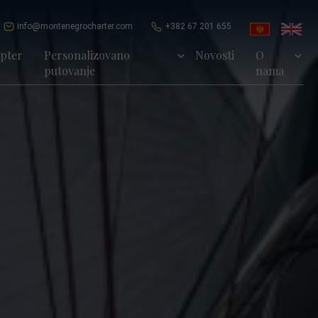
info@montenegrocharter.com
+382 67 201 655
opter
Personalizovano
Novosti
O
putovanje
nama