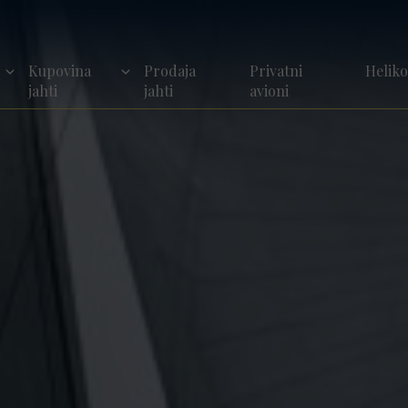
Kupovina
Prodaja
Privatni
Helik
jahti
jahti
avioni