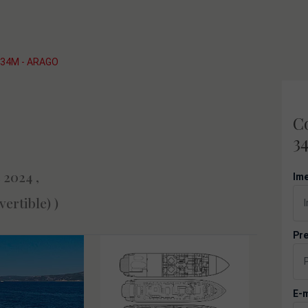
34M - ARAGO
C
3
 2024 ,
Ime
vertible) )
Pre
E-m