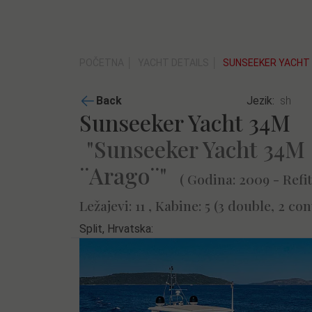
POČETNA
YACHT DETAILS
SUNSEEKER YACHT 
Back
Jezik:
Sunseeker Yacht 34M
"Sunseeker Yacht 34M
¨Arago¨"
( Godina: 2009 - Refit
Ležajevi: 11 , Kabine: 5 (3 double, 2 con
Split, Hrvatska: